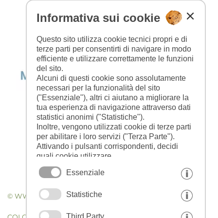
Informativa sui cookie
Questo sito utilizza cookie tecnici propri e di
terze parti per consentirti di navigare in modo
efficiente e utilizzare correttamente le funzioni
del sito.
Alcuni di questi cookie sono assolutamente
necessari per la funzionalità del sito
("Essenziale"), altri ci aiutano a migliorare la
tua esperienza di navigazione attraverso dati
statistici anonimi ("Statistiche").
Inoltre, vengono utilizzati cookie di terze parti
per abilitare i loro servizi ("Terza Parte").
Attivando i pulsanti corrispondenti, decidi
quali cookie utilizzare.
Cliccando su "Accetta tutto", "Salva
Essenziale
selezione" o "Rifiuta selezione", dichiari di
consentire l'uso dei cookie selezionati.
Statistiche
Il tuo consenso Puoi revocarlo in qualsiasi
© WWW.DRESCHER.IT - WEBDESIGN IN ALTO ADIGE
|
momento.
Third Party
COLOFONE
|
PRIVACY
|